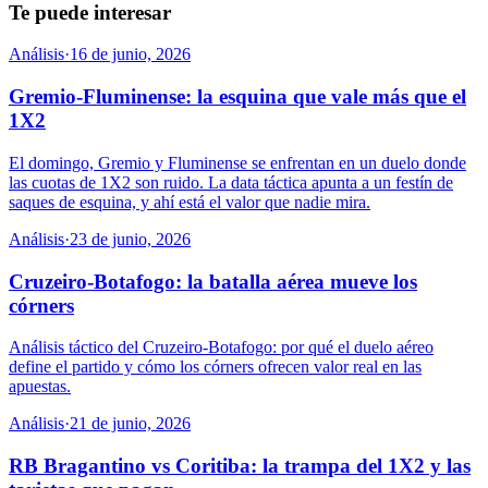
Te puede interesar
Análisis
·
16 de junio, 2026
Gremio-Fluminense: la esquina que vale más que el
1X2
El domingo, Gremio y Fluminense se enfrentan en un duelo donde
las cuotas de 1X2 son ruido. La data táctica apunta a un festín de
saques de esquina, y ahí está el valor que nadie mira.
Análisis
·
23 de junio, 2026
Cruzeiro-Botafogo: la batalla aérea mueve los
córners
Análisis táctico del Cruzeiro-Botafogo: por qué el duelo aéreo
define el partido y cómo los córners ofrecen valor real en las
apuestas.
Análisis
·
21 de junio, 2026
RB Bragantino vs Coritiba: la trampa del 1X2 y las