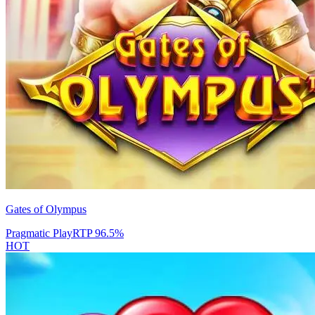
Gates of Olympus
Pragmatic Play
RTP
96.5
%
HOT