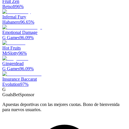
Fruit Zen
Betsoft
96
%
Infernal Fury
Habanero
96.65
%
Emotional Damage
G Games
96.09
%
Hot Fruits
MrSlotty
96
%
Gingerdead
G Games
96.09
%
Insurance Baccarat
Evolution
97
%
G
GoalsBet
Sponsor
Apuestas deportivas con las mejores cuotas. Bono de bienvenida
para nuevos usuarios.