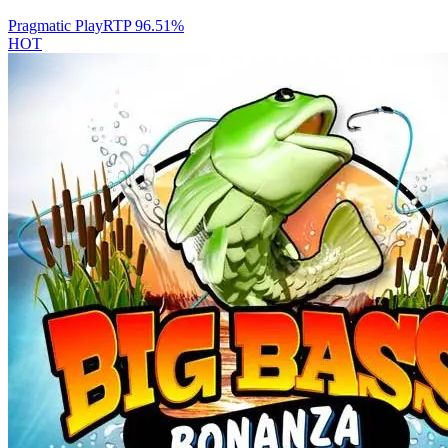
Pragmatic Play
RTP
96.51
%
HOT