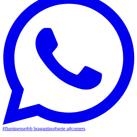
#
fluminense
#
rb bragantino
#
serie a
#
corners