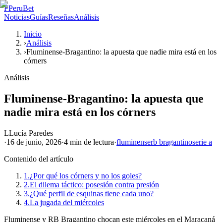
P
PeruBet
Noticias
Guías
Reseñas
Análisis
Inicio
›
Análisis
›
Fluminense-Bragantino: la apuesta que nadie mira está en los
córners
Análisis
Fluminense-Bragantino: la apuesta que
nadie mira está en los córners
L
Lucía Paredes
·
16 de junio, 2026
·
4 min
de lectura
·
fluminense
rb bragantino
serie a
Contenido del artículo
1.
¿Por qué los córners y no los goles?
2.
El dilema táctico: posesión contra presión
3.
¿Qué perfil de esquinas tiene cada uno?
4.
La jugada del miércoles
Fluminense y RB Bragantino chocan este miércoles en el Maracaná