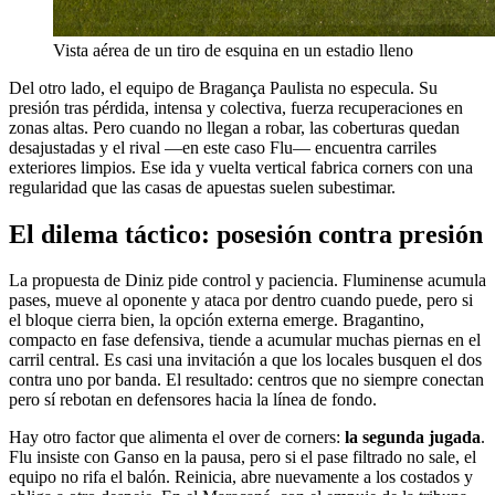
Vista aérea de un tiro de esquina en un estadio lleno
Del otro lado, el equipo de Bragança Paulista no especula. Su
presión tras pérdida, intensa y colectiva, fuerza recuperaciones en
zonas altas. Pero cuando no llegan a robar, las coberturas quedan
desajustadas y el rival —en este caso Flu— encuentra carriles
exteriores limpios. Ese ida y vuelta vertical fabrica corners con una
regularidad que las casas de apuestas suelen subestimar.
El dilema táctico: posesión contra presión
La propuesta de Diniz pide control y paciencia. Fluminense acumula
pases, mueve al oponente y ataca por dentro cuando puede, pero si
el bloque cierra bien, la opción externa emerge. Bragantino,
compacto en fase defensiva, tiende a acumular muchas piernas en el
carril central. Es casi una invitación a que los locales busquen el dos
contra uno por banda. El resultado: centros que no siempre conectan
pero sí rebotan en defensores hacia la línea de fondo.
Hay otro factor que alimenta el over de corners:
la segunda jugada
.
Flu insiste con Ganso en la pausa, pero si el pase filtrado no sale, el
equipo no rifa el balón. Reinicia, abre nuevamente a los costados y