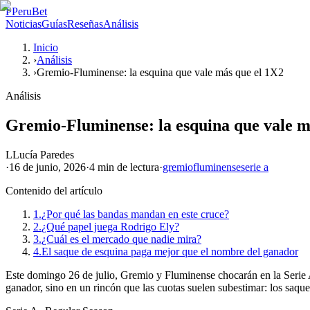
P
PeruBet
Noticias
Guías
Reseñas
Análisis
Inicio
›
Análisis
›
Gremio-Fluminense: la esquina que vale más que el 1X2
Análisis
Gremio-Fluminense: la esquina que vale m
L
Lucía Paredes
·
16 de junio, 2026
·
4 min
de lectura
·
gremio
fluminense
serie a
Contenido del artículo
1.
¿Por qué las bandas mandan en este cruce?
2.
¿Qué papel juega Rodrigo Ely?
3.
¿Cuál es el mercado que nadie mira?
4.
El saque de esquina paga mejor que el nombre del ganador
Este domingo 26 de julio, Gremio y Fluminense chocarán en la Serie A. 
ganador, sino en un rincón que las cuotas suelen subestimar: los saque