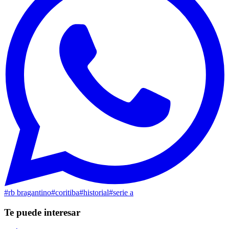
#
rb bragantino
#
coritiba
#
historial
#
serie a
Te puede interesar