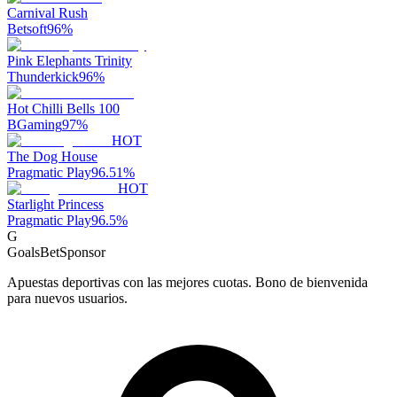
Carnival Rush
Betsoft
96
%
Pink Elephants Trinity
Thunderkick
96
%
Hot Chilli Bells 100
BGaming
97
%
HOT
The Dog House
Pragmatic Play
96.51
%
HOT
Starlight Princess
Pragmatic Play
96.5
%
G
GoalsBet
Sponsor
Apuestas deportivas con las mejores cuotas. Bono de bienvenida
para nuevos usuarios.