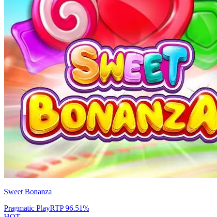
Sweet Bonanza
Pragmatic Play
RTP
96.51
%
HOT