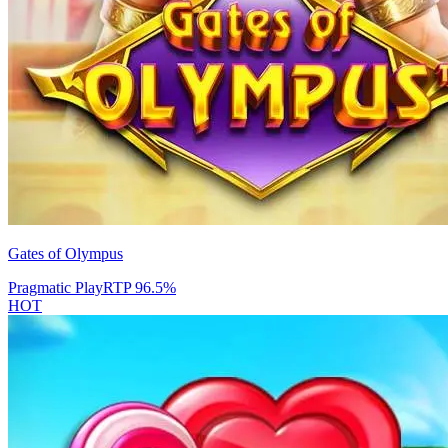
Gates of Olympus
Pragmatic Play
RTP
96.5
%
HOT