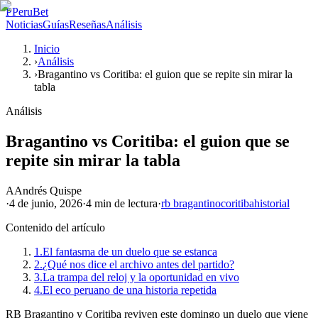
P
PeruBet
Noticias
Guías
Reseñas
Análisis
Inicio
›
Análisis
›
Bragantino vs Coritiba: el guion que se repite sin mirar la
tabla
Análisis
Bragantino vs Coritiba: el guion que se
repite sin mirar la tabla
A
Andrés Quispe
·
4 de junio, 2026
·
4 min
de lectura
·
rb bragantino
coritiba
historial
Contenido del artículo
1.
El fantasma de un duelo que se estanca
2.
¿Qué nos dice el archivo antes del partido?
3.
La trampa del reloj y la oportunidad en vivo
4.
El eco peruano de una historia repetida
RB Bragantino y Coritiba reviven este domingo un duelo que viene