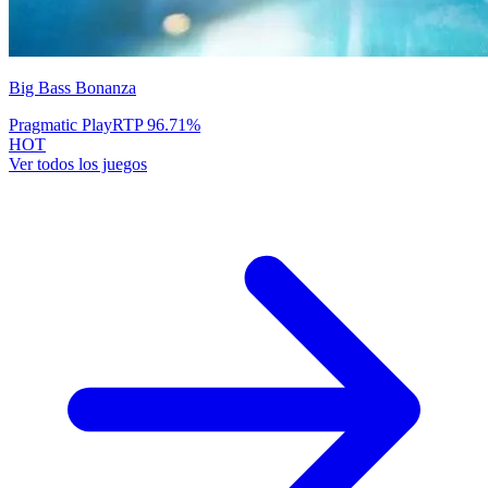
Big Bass Bonanza
Pragmatic Play
RTP
96.71
%
HOT
Ver todos los juegos