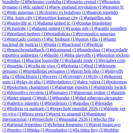
brasileño
(
1
)
#
belgrano cordoba
(
1
)
#
rosario central
(
1
)
#
houston
dynamo
(
1
)
#
dc united
(
1
)
#
new england revolution
(
1
)
#
toronto fc
(
1
)
#
mls apuestas
(
1
)
#
cruzeiro vs botafogo
(
1
)
#
patron repetido
(
1
)
#
st. louis city
(
1
)
#
sporting kansas city
(
1
)
#
amarillas mls
(
1
)
#
nashville sc
(
1
)
#
atlanta united fc
(
1
)
#
cuotas brasileirao
(
1
)
#
charlotte
(
1
)
#
atlanta united
(
1
)
#
cuotas mls
(
1
)
#
seattle sounders
(
1
)
#
portland timbers
(
1
)
#
estadísticas
(
1
)
#
pronostico apuestas
(
1
)
#
mercado corners
(
1
)
#
sc freiburg
(
1
)
#
aston villa
(
1
)
#
junta
nacional de justicia
(
1
)
#
junta
(
1
)
#
nacional
(
1
)
#
justicia
(
1
)
#
monchengladbach
(
1
)
#
dortmund
(
1
)
#
bundesliga
(
1
)
#
sociedade
esportiva palmeiras
(
1
)
#
danilo
(
1
)
#
nba playoffs
(
1
)
#
houston rockets
(
1
)
#
milan
(
1
)
#
racing louisville
(
1
)
#
orlando pride
(
1
)
#
ecuabet com
(
1
)
#
puebla
(
1
)
#
celta de vigo
(
1
)
#
bolonia
(
1
)
#
ipd
(
1
)
#
deporte
peruano
(
1
)
#
medallistas peruanos
(
1
)
#
prop bets nba
(
1
)
#
playoffs
nba
(
1
)
#
blackburn
(
1
)
#
rovers
(
1
)
#
coventry
(
1
)
#
city
(
1
)
#
phoenix
suns
(
1
)
#
play-in nba
(
1
)
#
libertadores
(
1
)
#
alex valera
(
1
)
#
pokemon
(
1
)
#
pokemon champions
(
1
)
#
apuestas esports
(
1
)
#
nintendo switch
(
1
)
#
deportivo recoleta
(
1
)
#
jaguares
(
1
)
#
apuestas online
(
1
)
#
austin
(
1
)
#
inter miami
(
1
)
#
mls
(
1
)
#
thunder
(
1
)
#
shai gilgeous-alexander
(
1
)
#
atletico mineiro
(
1
)
#
brasileirao
(
1
)
#
aguilas
(
1
)
#
doradas
(
1
)
#
bolivia vs surinam
(
1
)
#
repechaje mundial 2026
(
1
)
#
dónde ver
en vivo
(
1
)
#
hora peru
(
1
)
#
perú vs senegal
(
1
)
#
amistoso
internacional
(
1
)
#
repechaje
(
1
)
#
mundial 2026
(
1
)
#
fecha fifa
(
1
)
#
arsenal femenino
(
1
)
#
chelsea femenino
(
1
)
#
sport huancayo
(
1
)
#
sorteo
(
1
)
#
tinka
(
1
)
#
resultados
(
1
)
#
la tinka hoy
(
1
)
#
robbie