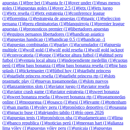
apuestas
(
1
)
#
free bet
(
1
)
#
santa fe
(
1
)
#
over under
(
1
)
#
mas menos
goles
(
1
)
#
apuestas goles
(
1
)
#
over 2.5
(
1
)
#
jetx
(
1
)
#
jetx juego
(
1
)
#
jetx reseña
(
1
)
#
jetx estrategia
(
1
)
#
conference league
(
1
)
#
fiorentina
(
1
)
#
estrategia de apuestas
(
1
)
#
magic
(
1
)
#
seleccion
peruana
(
1
)
#
peru eliminatorias
(
1
)
#
blanquirroja
(
1
)
#
premier league
apuestas
(
1
)
#
pronosticos premier
(
1
)
#
libertadores apuestas
(
1
)
#
equipos peruanos libertadores
(
1
)
#
handicap asiatico
(
1
)
#
apuestas handicap
(
1
)
#
handicap 0.5
(
1
)
#
handicap -1
(
1
)
#
apuestas combinadas
(
1
)
#
parlay
(
1
)
#
acumulador
(
1
)
#
apuesta
multiple
(
1
)
#
wolf gold
(
1
)
#
wolf gold reseña
(
1
)
#
wolf gold jackpot
(
1
)
#
convocatoria
(
1
)
#
onpe
(
1
)
#
factor altura futbol
(
1
)
#
altitud peru
futbol
(
1
)
#
ventaja local altura
(
1
)
#
independiente medellin
(
1
)
#
cuotas
perú
(
1
)
#
big bass bonanza
(
1
)
#
big bass bonanza reseña
(
1
)
#
big bass
splash
(
1
)
#
ticketmaster
(
1
)
#
fútbol hoy
(
1
)
#
starlight princess
(
1
)
#
starlight princess reseña
(
1
)
#
starlight princess rtp
(
1
)
#
slots
pragmatic play
(
1
)
#
nuevas tragamonedas
(
1
)
#
slots nuevos
(
1
)
#
lanzamientos slots
(
1
)
#
aviator juego
(
1
)
#
aviator reseña
(
1
)
#
aviator crash game
(
1
)
#
aviator estrategia
(
1
)
#
sweet bonanza
(
1
)
#
sweet bonanza reseña
(
1
)
#
sweet bonanza rtp
(
1
)
#
tragamonedas
online
(
1
)
#
moquegua
(
1
)
#
osasco
(
1
)
#
sesi
(
1
)
#
levante
(
1
)
#
tottenham
(
1
)
#
san martin
(
1
)
#
voley peru
(
1
)
#
pronóstico deportivo
(
1
)
#
osasuna
(
1
)
#
ignacio buse
(
1
)
#
alejandro tabilo
(
1
)
#
río open 2026
(
1
)
#
apuestas tenis
(
1
)
#
pronósticos nba
(
1
)
#
sudamericano
(
1
)
#
lima
(
1
)
#
banco republica
(
1
)
#
noticias perú
(
1
)
#
meegan hart
(
1
)
#
alianza
lima vóley
(
1
)
#
apuestas vóley peru
(
1
)
#
unicaja
(
1
)
#
apuestas