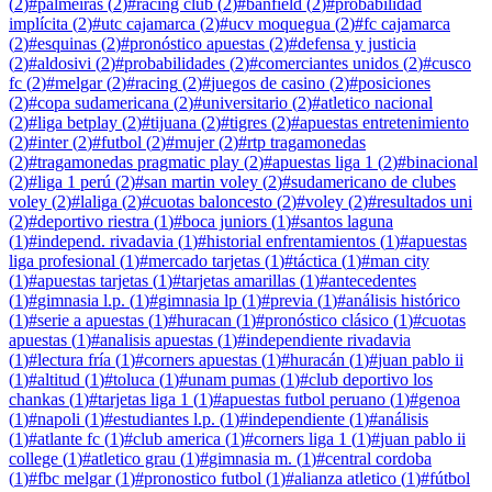
(
2
)
#
palmeiras
(
2
)
#
racing club
(
2
)
#
banfield
(
2
)
#
probabilidad
implícita
(
2
)
#
utc cajamarca
(
2
)
#
ucv moquegua
(
2
)
#
fc cajamarca
(
2
)
#
esquinas
(
2
)
#
pronóstico apuestas
(
2
)
#
defensa y justicia
(
2
)
#
aldosivi
(
2
)
#
probabilidades
(
2
)
#
comerciantes unidos
(
2
)
#
cusco
fc
(
2
)
#
melgar
(
2
)
#
racing
(
2
)
#
juegos de casino
(
2
)
#
posiciones
(
2
)
#
copa sudamericana
(
2
)
#
universitario
(
2
)
#
atletico nacional
(
2
)
#
liga betplay
(
2
)
#
tijuana
(
2
)
#
tigres
(
2
)
#
apuestas entretenimiento
(
2
)
#
inter
(
2
)
#
futbol
(
2
)
#
mujer
(
2
)
#
rtp tragamonedas
(
2
)
#
tragamonedas pragmatic play
(
2
)
#
apuestas liga 1
(
2
)
#
binacional
(
2
)
#
liga 1 perú
(
2
)
#
san martin voley
(
2
)
#
sudamericano de clubes
voley
(
2
)
#
laliga
(
2
)
#
cuotas baloncesto
(
2
)
#
voley
(
2
)
#
resultados uni
(
2
)
#
deportivo riestra
(
1
)
#
boca juniors
(
1
)
#
santos laguna
(
1
)
#
independ. rivadavia
(
1
)
#
historial enfrentamientos
(
1
)
#
apuestas
liga profesional
(
1
)
#
mercado tarjetas
(
1
)
#
táctica
(
1
)
#
man city
(
1
)
#
apuestas tarjetas
(
1
)
#
tarjetas amarillas
(
1
)
#
antecedentes
(
1
)
#
gimnasia l.p.
(
1
)
#
gimnasia lp
(
1
)
#
previa
(
1
)
#
análisis histórico
(
1
)
#
serie a apuestas
(
1
)
#
huracan
(
1
)
#
pronóstico clásico
(
1
)
#
cuotas
apuestas
(
1
)
#
analisis apuestas
(
1
)
#
independiente rivadavia
(
1
)
#
lectura fría
(
1
)
#
corners apuestas
(
1
)
#
huracán
(
1
)
#
juan pablo ii
(
1
)
#
altitud
(
1
)
#
toluca
(
1
)
#
unam pumas
(
1
)
#
club deportivo los
chankas
(
1
)
#
tarjetas liga 1
(
1
)
#
apuestas futbol peruano
(
1
)
#
genoa
(
1
)
#
napoli
(
1
)
#
estudiantes l.p.
(
1
)
#
independiente
(
1
)
#
análisis
(
1
)
#
atlante fc
(
1
)
#
club america
(
1
)
#
corners liga 1
(
1
)
#
juan pablo ii
college
(
1
)
#
atletico grau
(
1
)
#
gimnasia m.
(
1
)
#
central cordoba
(
1
)
#
fbc melgar
(
1
)
#
pronostico futbol
(
1
)
#
alianza atletico
(
1
)
#
fútbol