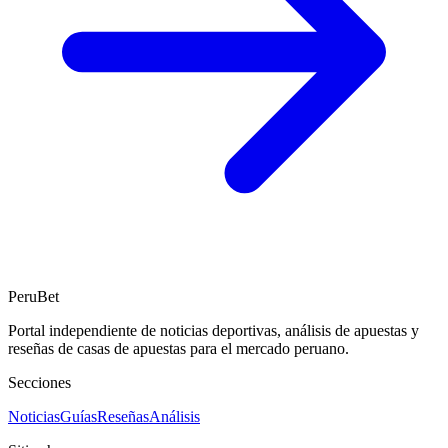
PeruBet
Portal independiente de noticias deportivas, análisis de apuestas y
reseñas de casas de apuestas para el mercado peruano.
Secciones
Noticias
Guías
Reseñas
Análisis