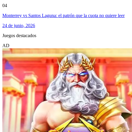
04
Monterrey vs Santos Laguna: el patrón que la cuota no quiere leer
24 de junio, 2026
Juegos destacados
AD