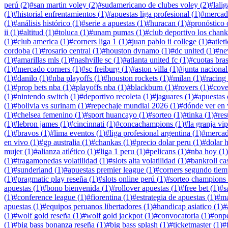
perú
(
2
)
#
san martin voley
(
2
)
#
sudamericano de clubes voley
(
2
)
#
lalig
(
1
)
#
historial enfrentamientos
(
1
)
#
apuestas liga profesional
(
1
)
#
mercado
(
1
)
#
análisis histórico
(
1
)
#
serie a apuestas
(
1
)
#
huracan
(
1
)
#
pronóstico 
ii
(
1
)
#
altitud
(
1
)
#
toluca
(
1
)
#
unam pumas
(
1
)
#
club deportivo los chan
(
1
)
#
club america
(
1
)
#
corners liga 1
(
1
)
#
juan pablo ii college
(
1
)
#
atlet
cordoba
(
1
)
#
rosario central
(
1
)
#
houston dynamo
(
1
)
#
dc united
(
1
)
#
ne
(
1
)
#
amarillas mls
(
1
)
#
nashville sc
(
1
)
#
atlanta united fc
(
1
)
#
cuotas bras
(
1
)
#
mercado corners
(
1
)
#
sc freiburg
(
1
)
#
aston villa
(
1
)
#
junta nacional
(
1
)
#
danilo
(
1
)
#
nba playoffs
(
1
)
#
houston rockets
(
1
)
#
milan
(
1
)
#
racing 
(
1
)
#
prop bets nba
(
1
)
#
playoffs nba
(
1
)
#
blackburn
(
1
)
#
rovers
(
1
)
#
cove
(
1
)
#
nintendo switch
(
1
)
#
deportivo recoleta
(
1
)
#
jaguares
(
1
)
#
apuestas 
(
1
)
#
bolivia vs surinam
(
1
)
#
repechaje mundial 2026
(
1
)
#
dónde ver en 
(
1
)
#
chelsea femenino
(
1
)
#
sport huancayo
(
1
)
#
sorteo
(
1
)
#
tinka
(
1
)
#
res
(
1
)
#
lebron james
(
1
)
#
cincinnati
(
1
)
#
concachampions
(
1
)
#
la granja vi
(
1
)
#
bravos
(
1
)
#
lima eventos
(
1
)
#
liga profesional argentina
(
1
)
#
mercad
en vivo
(
1
)
#
gp australia
(
1
)
#
chankas
(
1
)
#
precio dolar peru
(
1
)
#
dolar 
mujer
(
1
)
#
alianza atlético
(
1
)
#
liga 1 peru
(
1
)
#
pelicans
(
1
)
#
nba hoy
(
1
)
(
1
)
#
tragamonedas volatilidad
(
1
)
#
slots alta volatilidad
(
1
)
#
bankroll ca
(
1
)
#
sunderland
(
1
)
#
apuestas premier league
(
1
)
#
corners segundo tie
(
1
)
#
pragmatic play reseña
(
1
)
#
slots online perú
(
1
)
#
sorteo champions
apuestas
(
1
)
#
bono bienvenida
(
1
)
#
rollover apuestas
(
1
)
#
free bet
(
1
)
#
s
(
1
)
#
conference league
(
1
)
#
fiorentina
(
1
)
#
estrategia de apuestas
(
1
)
#
m
apuestas
(
1
)
#
equipos peruanos libertadores
(
1
)
#
handicap asiatico
(
1
)
#
(
1
)
#
wolf gold reseña
(
1
)
#
wolf gold jackpot
(
1
)
#
convocatoria
(
1
)
#
onp
(
1
)
#
big bass bonanza reseña
(
1
)
#
big bass splash
(
1
)
#
ticketmaster
(
1
)
#