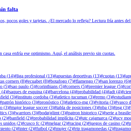
in falta
os, pocos goles y tarjetas. ¿El mercado lo refleja? Lectura fría antes d
 casa enfría ese optimismo. Aquí, el análisis previo sin cuotas.
nba
(
14
)
#
liga profesional
(
13
)
#
apuestas deportivas
(
13
)
#
cuotas
(
13
)
#
ap
tas corners
(
8
)
#
ecuabet
(
8
)
#
botafogo
(
7
)
#
flamengo
(
7
)
#
san lorenzo
(
6
)
co
(
5
)
#
sao paulo
(
5
)
#
corinthians
(
5
)
#
corners
(
5
)
#
premier league
(
5
)
#
cor
y
(
4
)
#
saques de esquina
(
4
)
#
barcelona
(
4
)
#
probabilidad
(
4
)
#
adt
(
4
)
#
cie
sfield
(
3
)
#
instituto cordoba
(
3
)
#
atletico tucuman
(
3
)
#
remo
(
3
)
#
estudiant
#
patrón histórico
(
3
)
#
pronóstico
(
3
)
#
atletico-mg
(
3
)
#
vitoria
(
3
)
#
vasco 
co
(
3
)
#
major league soccer
(
3
)
#
tabla de posiciones
(
3
)
#
nba
(
3
)
#
psg
(
3
)
#
ltics
(
3
)
#
warriors
(
3
)
#
bodø/glimt
(
3
)
#
patron historico
(
2
)
#
serie a brasile
b
(
2
)
#
banfield
(
2
)
#
probabilidad implícita
(
2
)
#
utc cajamarca
(
2
)
#
ucv mo
s unidos
(
2
)
#
cusco fc
(
2
)
#
melgar
(
2
)
#
racing
(
2
)
#
juegos de casino
(
2
)
#
p
miento
(
2
)
#
inter
(
2
)
#
futbol
(
2
)
#
mujer
(
2
)
#
rtp tragamonedas
(
2
)
#
tragamo