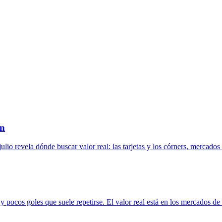
án
julio revela dónde buscar valor real: las tarjetas y los córners, mercados
 pocos goles que suele repetirse. El valor real está en los mercados de 