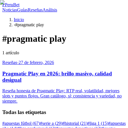
P
PeruBet
Noticias
Guías
Reseñas
Análisis
Inicio
›
#pragmatic play
#
pragmatic play
1
artículo
Reseñas
·
27 de febrero, 2026
Pragmatic Play en 2026: brillo masivo, calidad
desigual
Reseña honesta de Pragmatic Play: RTP real, volatilidad, mejores
slots y puntos flojos. Gran catálogo, sí; consistencia y variedad, no
siempre.
Todas las etiquetas
#
apuestas fútbol
(
67
)
#
serie a
(
29
)
#
historial
(
21
)
#
liga 1
(
15
)
#
apuestas