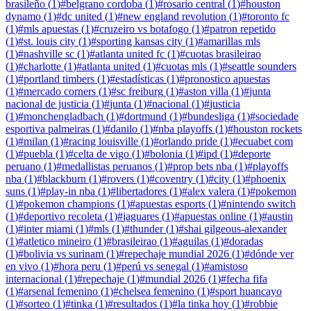
brasileño
(
1
)
#
belgrano cordoba
(
1
)
#
rosario central
(
1
)
#
houston
dynamo
(
1
)
#
dc united
(
1
)
#
new england revolution
(
1
)
#
toronto fc
(
1
)
#
mls apuestas
(
1
)
#
cruzeiro vs botafogo
(
1
)
#
patron repetido
(
1
)
#
st. louis city
(
1
)
#
sporting kansas city
(
1
)
#
amarillas mls
(
1
)
#
nashville sc
(
1
)
#
atlanta united fc
(
1
)
#
cuotas brasileirao
(
1
)
#
charlotte
(
1
)
#
atlanta united
(
1
)
#
cuotas mls
(
1
)
#
seattle sounders
(
1
)
#
portland timbers
(
1
)
#
estadísticas
(
1
)
#
pronostico apuestas
(
1
)
#
mercado corners
(
1
)
#
sc freiburg
(
1
)
#
aston villa
(
1
)
#
junta
nacional de justicia
(
1
)
#
junta
(
1
)
#
nacional
(
1
)
#
justicia
(
1
)
#
monchengladbach
(
1
)
#
dortmund
(
1
)
#
bundesliga
(
1
)
#
sociedade
esportiva palmeiras
(
1
)
#
danilo
(
1
)
#
nba playoffs
(
1
)
#
houston rockets
(
1
)
#
milan
(
1
)
#
racing louisville
(
1
)
#
orlando pride
(
1
)
#
ecuabet com
(
1
)
#
puebla
(
1
)
#
celta de vigo
(
1
)
#
bolonia
(
1
)
#
ipd
(
1
)
#
deporte
peruano
(
1
)
#
medallistas peruanos
(
1
)
#
prop bets nba
(
1
)
#
playoffs
nba
(
1
)
#
blackburn
(
1
)
#
rovers
(
1
)
#
coventry
(
1
)
#
city
(
1
)
#
phoenix
suns
(
1
)
#
play-in nba
(
1
)
#
libertadores
(
1
)
#
alex valera
(
1
)
#
pokemon
(
1
)
#
pokemon champions
(
1
)
#
apuestas esports
(
1
)
#
nintendo switch
(
1
)
#
deportivo recoleta
(
1
)
#
jaguares
(
1
)
#
apuestas online
(
1
)
#
austin
(
1
)
#
inter miami
(
1
)
#
mls
(
1
)
#
thunder
(
1
)
#
shai gilgeous-alexander
(
1
)
#
atletico mineiro
(
1
)
#
brasileirao
(
1
)
#
aguilas
(
1
)
#
doradas
(
1
)
#
bolivia vs surinam
(
1
)
#
repechaje mundial 2026
(
1
)
#
dónde ver
en vivo
(
1
)
#
hora peru
(
1
)
#
perú vs senegal
(
1
)
#
amistoso
internacional
(
1
)
#
repechaje
(
1
)
#
mundial 2026
(
1
)
#
fecha fifa
(
1
)
#
arsenal femenino
(
1
)
#
chelsea femenino
(
1
)
#
sport huancayo
(
1
)
#
sorteo
(
1
)
#
tinka
(
1
)
#
resultados
(
1
)
#
la tinka hoy
(
1
)
#
robbie