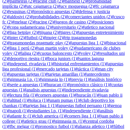
(
2
)
#
palmeiras
(
2
)
#
racing club
(
2
)
#
banfield
(
2
)
#
probabilidad
implícita
(
2
)
#
utc cajamarca
(
2
)
#
ucv moquegua
(
2
)
#
fc cajamarca
(
2
)
#
esquinas
(
2
)
#
pronóstico apuestas
(
2
)
#
defensa y justicia
(
2
)
#
aldosivi
(
2
)
#
probabilidades
(
2
)
#
comerciantes unidos
(
2
)
#
cusco
fc
(
2
)
#
melgar
(
2
)
#
racing
(
2
)
#
juegos de casino
(
2
)
#
posiciones
(
2
)
#
copa sudamericana
(
2
)
#
universitario
(
2
)
#
atletico nacional
(
2
)
#
liga betplay
(
2
)
#
tijuana
(
2
)
#
tigres
(
2
)
#
apuestas entretenimiento
(
2
)
#
inter
(
2
)
#
futbol
(
2
)
#
mujer
(
2
)
#
rtp tragamonedas
(
2
)
#
tragamonedas pragmatic play
(
2
)
#
apuestas liga 1
(
2
)
#
binacional
(
2
)
#
liga 1 perú
(
2
)
#
san martin voley
(
2
)
#
sudamericano de clubes
voley
(
2
)
#
laliga
(
2
)
#
cuotas baloncesto
(
2
)
#
voley
(
2
)
#
resultados uni
(
2
)
#
deportivo riestra
(
1
)
#
boca juniors
(
1
)
#
santos laguna
(
1
)
#
independ. rivadavia
(
1
)
#
historial enfrentamientos
(
1
)
#
apuestas
liga profesional
(
1
)
#
mercado tarjetas
(
1
)
#
táctica
(
1
)
#
man city
(
1
)
#
apuestas tarjetas
(
1
)
#
tarjetas amarillas
(
1
)
#
antecedentes
(
1
)
#
gimnasia l.p.
(
1
)
#
gimnasia lp
(
1
)
#
previa
(
1
)
#
análisis histórico
(
1
)
#
serie a apuestas
(
1
)
#
huracan
(
1
)
#
pronóstico clásico
(
1
)
#
cuotas
apuestas
(
1
)
#
analisis apuestas
(
1
)
#
independiente rivadavia
(
1
)
#
lectura fría
(
1
)
#
corners apuestas
(
1
)
#
huracán
(
1
)
#
juan pablo ii
(
1
)
#
altitud
(
1
)
#
toluca
(
1
)
#
unam pumas
(
1
)
#
club deportivo los
chankas
(
1
)
#
tarjetas liga 1
(
1
)
#
apuestas futbol peruano
(
1
)
#
genoa
(
1
)
#
napoli
(
1
)
#
estudiantes l.p.
(
1
)
#
independiente
(
1
)
#
análisis
(
1
)
#
atlante fc
(
1
)
#
club america
(
1
)
#
corners liga 1
(
1
)
#
juan pablo ii
college
(
1
)
#
atletico grau
(
1
)
#
gimnasia m.
(
1
)
#
central cordoba
(
1
)
#
fbc melgar
(
1
)
#
pronostico futbol
(
1
)
#
alianza atletico
(
1
)
#
fútbol