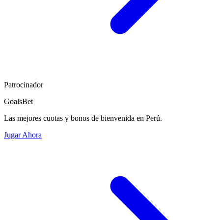
Patrocinador
GoalsBet
Las mejores cuotas y bonos de bienvenida en Perú.
Jugar Ahora