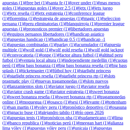
apuestas
(
1
)
#
free bet
(
1
)
#
santa fe
(
1
)
#
over under
(
1
)
#
mas menos
goles
(
1
)
#
apuestas goles
(
1
)
#
over 2.5
(
1
)
#
jetx
(
1
)
#
jetx juego
(
1
)
#
jetx reseña
(
1
)
#
jetx estrategia
(
1
)
#
conference league
(
1
)
#
fiorentina
(
1
)
#
estrategia de apuestas
(
1
)
#
magic
(
1
)
#
seleccion
peruana
(
1
)
#
peru eliminatorias
(
1
)
#
blanquirroja
(
1
)
#
premier league
apuestas
(
1
)
#
pronosticos premier
(
1
)
#
libertadores apuestas
(
1
)
#
equipos peruanos libertadores
(
1
)
#
handicap asiatico
(
1
)
#
apuestas handicap
(
1
)
#
handicap 0.5
(
1
)
#
handicap -1
(
1
)
#
apuestas combinadas
(
1
)
#
parlay
(
1
)
#
acumulador
(
1
)
#
apuesta
multiple
(
1
)
#
wolf gold
(
1
)
#
wolf gold reseña
(
1
)
#
wolf gold jackpot
(
1
)
#
convocatoria
(
1
)
#
onpe
(
1
)
#
factor altura futbol
(
1
)
#
altitud peru
futbol
(
1
)
#
ventaja local altura
(
1
)
#
independiente medellin
(
1
)
#
cuotas
perú
(
1
)
#
big bass bonanza
(
1
)
#
big bass bonanza reseña
(
1
)
#
big bass
splash
(
1
)
#
ticketmaster
(
1
)
#
fútbol hoy
(
1
)
#
starlight princess
(
1
)
#
starlight princess reseña
(
1
)
#
starlight princess rtp
(
1
)
#
slots
pragmatic play
(
1
)
#
nuevas tragamonedas
(
1
)
#
slots nuevos
(
1
)
#
lanzamientos slots
(
1
)
#
aviator juego
(
1
)
#
aviator reseña
(
1
)
#
aviator crash game
(
1
)
#
aviator estrategia
(
1
)
#
sweet bonanza
(
1
)
#
sweet bonanza reseña
(
1
)
#
sweet bonanza rtp
(
1
)
#
tragamonedas
online
(
1
)
#
moquegua
(
1
)
#
osasco
(
1
)
#
sesi
(
1
)
#
levante
(
1
)
#
tottenham
(
1
)
#
san martin
(
1
)
#
voley peru
(
1
)
#
pronóstico deportivo
(
1
)
#
osasuna
(
1
)
#
ignacio buse
(
1
)
#
alejandro tabilo
(
1
)
#
río open 2026
(
1
)
#
apuestas tenis
(
1
)
#
pronósticos nba
(
1
)
#
sudamericano
(
1
)
#
lima
(
1
)
#
banco republica
(
1
)
#
noticias perú
(
1
)
#
meegan hart
(
1
)
#
alianza
lima vóley
(
1
)
#
apuestas vóley peru
(
1
)
#
unicaja
(
1
)
#
apuestas