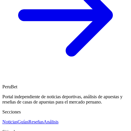
PeruBet
Portal independiente de noticias deportivas, análisis de apuestas y
reseñas de casas de apuestas para el mercado peruano.
Secciones
Noticias
Guías
Reseñas
Análisis