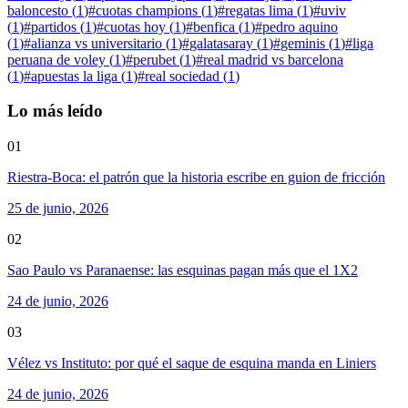
baloncesto
(
1
)
#
cuotas champions
(
1
)
#
regatas lima
(
1
)
#
uviv
(
1
)
#
partidos
(
1
)
#
cuotas hoy
(
1
)
#
benfica
(
1
)
#
pedro aquino
(
1
)
#
alianza vs universitario
(
1
)
#
galatasaray
(
1
)
#
geminis
(
1
)
#
liga
peruana de voley
(
1
)
#
perubet
(
1
)
#
real madrid vs barcelona
(
1
)
#
apuestas la liga
(
1
)
#
real sociedad
(
1
)
Lo más leído
01
Riestra-Boca: el patrón que la historia escribe en guion de fricción
25 de junio, 2026
02
Sao Paulo vs Paranaense: las esquinas pagan más que el 1X2
24 de junio, 2026
03
Vélez vs Instituto: por qué el saque de esquina manda en Liniers
24 de junio, 2026