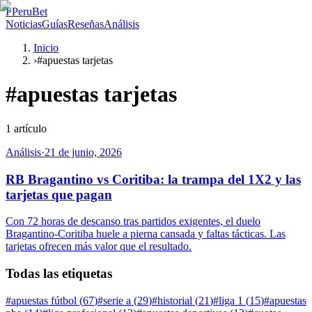
P
PeruBet
Noticias
Guías
Reseñas
Análisis
Inicio
›
#apuestas tarjetas
#
apuestas tarjetas
1
artículo
Análisis
·
21 de junio, 2026
RB Bragantino vs Coritiba: la trampa del 1X2 y las
tarjetas que pagan
Con 72 horas de descanso tras partidos exigentes, el duelo
Bragantino-Coritiba huele a pierna cansada y faltas tácticas. Las
tarjetas ofrecen más valor que el resultado.
Todas las etiquetas
#
apuestas fútbol
(
67
)
#
serie a
(
29
)
#
historial
(
21
)
#
liga 1
(
15
)
#
apuestas