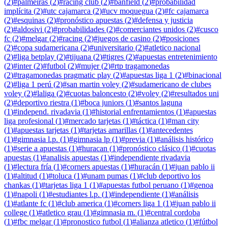
(
2
)
#
palmeiras
(
2
)
#
racing club
(
2
)
#
banfield
(
2
)
#
probabilidad
implícita
(
2
)
#
utc cajamarca
(
2
)
#
ucv moquegua
(
2
)
#
fc cajamarca
(
2
)
#
esquinas
(
2
)
#
pronóstico apuestas
(
2
)
#
defensa y justicia
(
2
)
#
aldosivi
(
2
)
#
probabilidades
(
2
)
#
comerciantes unidos
(
2
)
#
cusco
fc
(
2
)
#
melgar
(
2
)
#
racing
(
2
)
#
juegos de casino
(
2
)
#
posiciones
(
2
)
#
copa sudamericana
(
2
)
#
universitario
(
2
)
#
atletico nacional
(
2
)
#
liga betplay
(
2
)
#
tijuana
(
2
)
#
tigres
(
2
)
#
apuestas entretenimiento
(
2
)
#
inter
(
2
)
#
futbol
(
2
)
#
mujer
(
2
)
#
rtp tragamonedas
(
2
)
#
tragamonedas pragmatic play
(
2
)
#
apuestas liga 1
(
2
)
#
binacional
(
2
)
#
liga 1 perú
(
2
)
#
san martin voley
(
2
)
#
sudamericano de clubes
voley
(
2
)
#
laliga
(
2
)
#
cuotas baloncesto
(
2
)
#
voley
(
2
)
#
resultados uni
(
2
)
#
deportivo riestra
(
1
)
#
boca juniors
(
1
)
#
santos laguna
(
1
)
#
independ. rivadavia
(
1
)
#
historial enfrentamientos
(
1
)
#
apuestas
liga profesional
(
1
)
#
mercado tarjetas
(
1
)
#
táctica
(
1
)
#
man city
(
1
)
#
apuestas tarjetas
(
1
)
#
tarjetas amarillas
(
1
)
#
antecedentes
(
1
)
#
gimnasia l.p.
(
1
)
#
gimnasia lp
(
1
)
#
previa
(
1
)
#
análisis histórico
(
1
)
#
serie a apuestas
(
1
)
#
huracan
(
1
)
#
pronóstico clásico
(
1
)
#
cuotas
apuestas
(
1
)
#
analisis apuestas
(
1
)
#
independiente rivadavia
(
1
)
#
lectura fría
(
1
)
#
corners apuestas
(
1
)
#
huracán
(
1
)
#
juan pablo ii
(
1
)
#
altitud
(
1
)
#
toluca
(
1
)
#
unam pumas
(
1
)
#
club deportivo los
chankas
(
1
)
#
tarjetas liga 1
(
1
)
#
apuestas futbol peruano
(
1
)
#
genoa
(
1
)
#
napoli
(
1
)
#
estudiantes l.p.
(
1
)
#
independiente
(
1
)
#
análisis
(
1
)
#
atlante fc
(
1
)
#
club america
(
1
)
#
corners liga 1
(
1
)
#
juan pablo ii
college
(
1
)
#
atletico grau
(
1
)
#
gimnasia m.
(
1
)
#
central cordoba
(
1
)
#
fbc melgar
(
1
)
#
pronostico futbol
(
1
)
#
alianza atletico
(
1
)
#
fútbol