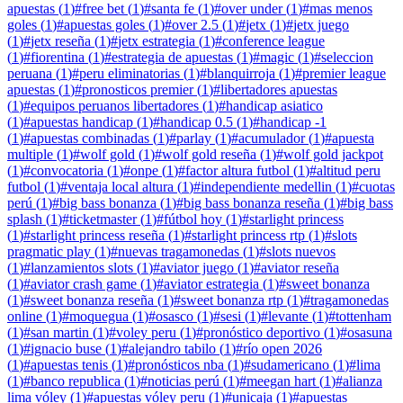
apuestas
(
1
)
#
free bet
(
1
)
#
santa fe
(
1
)
#
over under
(
1
)
#
mas menos
goles
(
1
)
#
apuestas goles
(
1
)
#
over 2.5
(
1
)
#
jetx
(
1
)
#
jetx juego
(
1
)
#
jetx reseña
(
1
)
#
jetx estrategia
(
1
)
#
conference league
(
1
)
#
fiorentina
(
1
)
#
estrategia de apuestas
(
1
)
#
magic
(
1
)
#
seleccion
peruana
(
1
)
#
peru eliminatorias
(
1
)
#
blanquirroja
(
1
)
#
premier league
apuestas
(
1
)
#
pronosticos premier
(
1
)
#
libertadores apuestas
(
1
)
#
equipos peruanos libertadores
(
1
)
#
handicap asiatico
(
1
)
#
apuestas handicap
(
1
)
#
handicap 0.5
(
1
)
#
handicap -1
(
1
)
#
apuestas combinadas
(
1
)
#
parlay
(
1
)
#
acumulador
(
1
)
#
apuesta
multiple
(
1
)
#
wolf gold
(
1
)
#
wolf gold reseña
(
1
)
#
wolf gold jackpot
(
1
)
#
convocatoria
(
1
)
#
onpe
(
1
)
#
factor altura futbol
(
1
)
#
altitud peru
futbol
(
1
)
#
ventaja local altura
(
1
)
#
independiente medellin
(
1
)
#
cuotas
perú
(
1
)
#
big bass bonanza
(
1
)
#
big bass bonanza reseña
(
1
)
#
big bass
splash
(
1
)
#
ticketmaster
(
1
)
#
fútbol hoy
(
1
)
#
starlight princess
(
1
)
#
starlight princess reseña
(
1
)
#
starlight princess rtp
(
1
)
#
slots
pragmatic play
(
1
)
#
nuevas tragamonedas
(
1
)
#
slots nuevos
(
1
)
#
lanzamientos slots
(
1
)
#
aviator juego
(
1
)
#
aviator reseña
(
1
)
#
aviator crash game
(
1
)
#
aviator estrategia
(
1
)
#
sweet bonanza
(
1
)
#
sweet bonanza reseña
(
1
)
#
sweet bonanza rtp
(
1
)
#
tragamonedas
online
(
1
)
#
moquegua
(
1
)
#
osasco
(
1
)
#
sesi
(
1
)
#
levante
(
1
)
#
tottenham
(
1
)
#
san martin
(
1
)
#
voley peru
(
1
)
#
pronóstico deportivo
(
1
)
#
osasuna
(
1
)
#
ignacio buse
(
1
)
#
alejandro tabilo
(
1
)
#
río open 2026
(
1
)
#
apuestas tenis
(
1
)
#
pronósticos nba
(
1
)
#
sudamericano
(
1
)
#
lima
(
1
)
#
banco republica
(
1
)
#
noticias perú
(
1
)
#
meegan hart
(
1
)
#
alianza
lima vóley
(
1
)
#
apuestas vóley peru
(
1
)
#
unicaja
(
1
)
#
apuestas