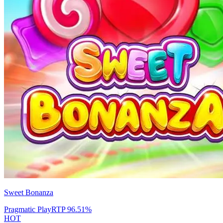
Sweet Bonanza
Pragmatic Play
RTP
96.51
%
HOT