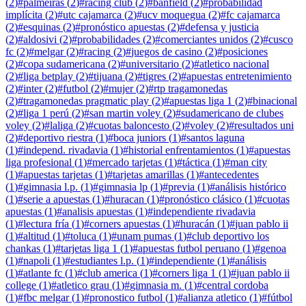
(
2
)
#
palmeiras
(
2
)
#
racing club
(
2
)
#
banfield
(
2
)
#
probabilidad
implícita
(
2
)
#
utc cajamarca
(
2
)
#
ucv moquegua
(
2
)
#
fc cajamarca
(
2
)
#
esquinas
(
2
)
#
pronóstico apuestas
(
2
)
#
defensa y justicia
(
2
)
#
aldosivi
(
2
)
#
probabilidades
(
2
)
#
comerciantes unidos
(
2
)
#
cusco
fc
(
2
)
#
melgar
(
2
)
#
racing
(
2
)
#
juegos de casino
(
2
)
#
posiciones
(
2
)
#
copa sudamericana
(
2
)
#
universitario
(
2
)
#
atletico nacional
(
2
)
#
liga betplay
(
2
)
#
tijuana
(
2
)
#
tigres
(
2
)
#
apuestas entretenimiento
(
2
)
#
inter
(
2
)
#
futbol
(
2
)
#
mujer
(
2
)
#
rtp tragamonedas
(
2
)
#
tragamonedas pragmatic play
(
2
)
#
apuestas liga 1
(
2
)
#
binacional
(
2
)
#
liga 1 perú
(
2
)
#
san martin voley
(
2
)
#
sudamericano de clubes
voley
(
2
)
#
laliga
(
2
)
#
cuotas baloncesto
(
2
)
#
voley
(
2
)
#
resultados uni
(
2
)
#
deportivo riestra
(
1
)
#
boca juniors
(
1
)
#
santos laguna
(
1
)
#
independ. rivadavia
(
1
)
#
historial enfrentamientos
(
1
)
#
apuestas
liga profesional
(
1
)
#
mercado tarjetas
(
1
)
#
táctica
(
1
)
#
man city
(
1
)
#
apuestas tarjetas
(
1
)
#
tarjetas amarillas
(
1
)
#
antecedentes
(
1
)
#
gimnasia l.p.
(
1
)
#
gimnasia lp
(
1
)
#
previa
(
1
)
#
análisis histórico
(
1
)
#
serie a apuestas
(
1
)
#
huracan
(
1
)
#
pronóstico clásico
(
1
)
#
cuotas
apuestas
(
1
)
#
analisis apuestas
(
1
)
#
independiente rivadavia
(
1
)
#
lectura fría
(
1
)
#
corners apuestas
(
1
)
#
huracán
(
1
)
#
juan pablo ii
(
1
)
#
altitud
(
1
)
#
toluca
(
1
)
#
unam pumas
(
1
)
#
club deportivo los
chankas
(
1
)
#
tarjetas liga 1
(
1
)
#
apuestas futbol peruano
(
1
)
#
genoa
(
1
)
#
napoli
(
1
)
#
estudiantes l.p.
(
1
)
#
independiente
(
1
)
#
análisis
(
1
)
#
atlante fc
(
1
)
#
club america
(
1
)
#
corners liga 1
(
1
)
#
juan pablo ii
college
(
1
)
#
atletico grau
(
1
)
#
gimnasia m.
(
1
)
#
central cordoba
(
1
)
#
fbc melgar
(
1
)
#
pronostico futbol
(
1
)
#
alianza atletico
(
1
)
#
fútbol