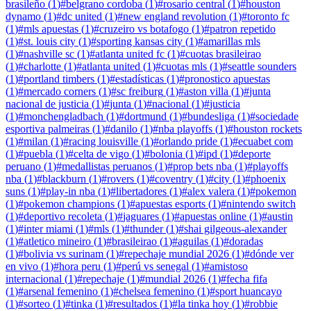
brasileño
(
1
)
#
belgrano cordoba
(
1
)
#
rosario central
(
1
)
#
houston
dynamo
(
1
)
#
dc united
(
1
)
#
new england revolution
(
1
)
#
toronto fc
(
1
)
#
mls apuestas
(
1
)
#
cruzeiro vs botafogo
(
1
)
#
patron repetido
(
1
)
#
st. louis city
(
1
)
#
sporting kansas city
(
1
)
#
amarillas mls
(
1
)
#
nashville sc
(
1
)
#
atlanta united fc
(
1
)
#
cuotas brasileirao
(
1
)
#
charlotte
(
1
)
#
atlanta united
(
1
)
#
cuotas mls
(
1
)
#
seattle sounders
(
1
)
#
portland timbers
(
1
)
#
estadísticas
(
1
)
#
pronostico apuestas
(
1
)
#
mercado corners
(
1
)
#
sc freiburg
(
1
)
#
aston villa
(
1
)
#
junta
nacional de justicia
(
1
)
#
junta
(
1
)
#
nacional
(
1
)
#
justicia
(
1
)
#
monchengladbach
(
1
)
#
dortmund
(
1
)
#
bundesliga
(
1
)
#
sociedade
esportiva palmeiras
(
1
)
#
danilo
(
1
)
#
nba playoffs
(
1
)
#
houston rockets
(
1
)
#
milan
(
1
)
#
racing louisville
(
1
)
#
orlando pride
(
1
)
#
ecuabet com
(
1
)
#
puebla
(
1
)
#
celta de vigo
(
1
)
#
bolonia
(
1
)
#
ipd
(
1
)
#
deporte
peruano
(
1
)
#
medallistas peruanos
(
1
)
#
prop bets nba
(
1
)
#
playoffs
nba
(
1
)
#
blackburn
(
1
)
#
rovers
(
1
)
#
coventry
(
1
)
#
city
(
1
)
#
phoenix
suns
(
1
)
#
play-in nba
(
1
)
#
libertadores
(
1
)
#
alex valera
(
1
)
#
pokemon
(
1
)
#
pokemon champions
(
1
)
#
apuestas esports
(
1
)
#
nintendo switch
(
1
)
#
deportivo recoleta
(
1
)
#
jaguares
(
1
)
#
apuestas online
(
1
)
#
austin
(
1
)
#
inter miami
(
1
)
#
mls
(
1
)
#
thunder
(
1
)
#
shai gilgeous-alexander
(
1
)
#
atletico mineiro
(
1
)
#
brasileirao
(
1
)
#
aguilas
(
1
)
#
doradas
(
1
)
#
bolivia vs surinam
(
1
)
#
repechaje mundial 2026
(
1
)
#
dónde ver
en vivo
(
1
)
#
hora peru
(
1
)
#
perú vs senegal
(
1
)
#
amistoso
internacional
(
1
)
#
repechaje
(
1
)
#
mundial 2026
(
1
)
#
fecha fifa
(
1
)
#
arsenal femenino
(
1
)
#
chelsea femenino
(
1
)
#
sport huancayo
(
1
)
#
sorteo
(
1
)
#
tinka
(
1
)
#
resultados
(
1
)
#
la tinka hoy
(
1
)
#
robbie