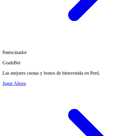
Patrocinador
GoalsBet
Las mejores cuotas y bonos de bienvenida en Perú.
Jugar Ahora