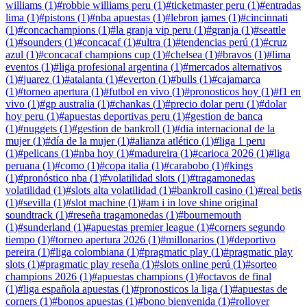
williams
(
1
)
#
robbie williams peru
(
1
)
#
ticketmaster peru
(
1
)
#
entradas
lima
(
1
)
#
pistons
(
1
)
#
nba apuestas
(
1
)
#
lebron james
(
1
)
#
cincinnati
(
1
)
#
concachampions
(
1
)
#
la granja vip peru
(
1
)
#
granja
(
1
)
#
seattle
(
1
)
#
sounders
(
1
)
#
concacaf
(
1
)
#
ultra
(
1
)
#
tendencias perú
(
1
)
#
cruz
azul
(
1
)
#
concacaf champions cup
(
1
)
#
chelsea
(
1
)
#
bravos
(
1
)
#
lima
eventos
(
1
)
#
liga profesional argentina
(
1
)
#
mercados alternativos
(
1
)
#
juarez
(
1
)
#
atalanta
(
1
)
#
everton
(
1
)
#
bulls
(
1
)
#
cajamarca
(
1
)
#
torneo apertura
(
1
)
#
futbol en vivo
(
1
)
#
pronosticos hoy
(
1
)
#
f1 en
vivo
(
1
)
#
gp australia
(
1
)
#
chankas
(
1
)
#
precio dolar peru
(
1
)
#
dolar
hoy peru
(
1
)
#
apuestas deportivas peru
(
1
)
#
gestion de banca
(
1
)
#
nuggets
(
1
)
#
gestion de bankroll
(
1
)
#
dia internacional de la
mujer
(
1
)
#
día de la mujer
(
1
)
#
alianza atlético
(
1
)
#
liga 1 peru
(
1
)
#
pelicans
(
1
)
#
nba hoy
(
1
)
#
madureira
(
1
)
#
carioca 2026
(
1
)
#
liga
peruana
(
1
)
#
como
(
1
)
#
copa italia
(
1
)
#
carabobo
(
1
)
#
kings
(
1
)
#
pronóstico nba
(
1
)
#
volatilidad slots
(
1
)
#
tragamonedas
volatilidad
(
1
)
#
slots alta volatilidad
(
1
)
#
bankroll casino
(
1
)
#
real betis
(
1
)
#
sevilla
(
1
)
#
slot machine
(
1
)
#
am i in love shine original
soundtrack
(
1
)
#
reseña tragamonedas
(
1
)
#
bournemouth
(
1
)
#
sunderland
(
1
)
#
apuestas premier league
(
1
)
#
corners segundo
tiempo
(
1
)
#
torneo apertura 2026
(
1
)
#
millonarios
(
1
)
#
deportivo
pereira
(
1
)
#
liga colombiana
(
1
)
#
pragmatic play
(
1
)
#
pragmatic play
slots
(
1
)
#
pragmatic play reseña
(
1
)
#
slots online perú
(
1
)
#
sorteo
champions 2026
(
1
)
#
apuestas champions
(
1
)
#
octavos de final
(
1
)
#
liga española apuestas
(
1
)
#
pronosticos la liga
(
1
)
#
apuestas de
corners
(
1
)
#
bonos apuestas
(
1
)
#
bono bienvenida
(
1
)
#
rollover