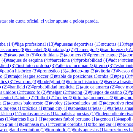
as: sin cuota oficial, el valor apunta a pelota parada.
nba
(
14
)
#
liga profesional
(
13
)
#
apuestas deportivas
(
13
)
#
cuotas
(
13
)
#
ap
tas corners
(
8
)
#
ecuabet
(
8
)
#
botafogo
(
7
)
#
flamengo
(
7
)
#
san lorenzo
(
6
)
co
(
5
)
#
sao paulo
(
5
)
#
corinthians
(
5
)
#
corners
(
5
)
#
premier league
(
5
)
#
cor
y
(
4
)
#
saques de esquina
(
4
)
#
barcelona
(
4
)
#
probabilidad
(
4
)
#
adt
(
4
)
#
cie
sfield
(
3
)
#
instituto cordoba
(
3
)
#
atletico tucuman
(
3
)
#
remo
(
3
)
#
estudiant
#
patrón histórico
(
3
)
#
pronóstico
(
3
)
#
atletico-mg
(
3
)
#
vitoria
(
3
)
#
vasco 
co
(
3
)
#
major league soccer
(
3
)
#
tabla de posiciones
(
3
)
#
nba
(
3
)
#
psg
(
3
)
#
ltics
(
3
)
#
warriors
(
3
)
#
bodø/glimt
(
3
)
#
patron historico
(
2
)
#
serie a brasile
b
(
2
)
#
banfield
(
2
)
#
probabilidad implícita
(
2
)
#
utc cajamarca
(
2
)
#
ucv mo
s unidos
(
2
)
#
cusco fc
(
2
)
#
melgar
(
2
)
#
racing
(
2
)
#
juegos de casino
(
2
)
#
p
miento
(
2
)
#
inter
(
2
)
#
futbol
(
2
)
#
mujer
(
2
)
#
rtp tragamonedas
(
2
)
#
tragamo
a
(
2
)
#
cuotas baloncesto
(
2
)
#
voley
(
2
)
#
resultados uni
(
2
)
#
deportivo riest
 tarjetas
(
1
)
#
táctica
(
1
)
#
man city
(
1
)
#
apuestas tarjetas
(
1
)
#
tarjetas amar
clásico
(
1
)
#
cuotas apuestas
(
1
)
#
analisis apuestas
(
1
)
#
independiente riva
kas
(
1
)
#
tarjetas liga 1
(
1
)
#
apuestas futbol peruano
(
1
)
#
genoa
(
1
)
#
napoli
ico grau
(
1
)
#
gimnasia m.
(
1
)
#
central cordoba
(
1
)
#
fbc melgar
(
1
)
#
pronos
w england revolution
(
1
)
#
toronto fc
(
1
)
#
mls apuestas
(
1
)
#
cruzeiro vs b