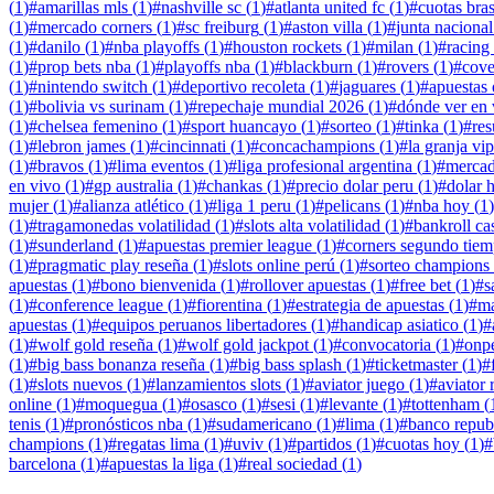
(
1
)
#
amarillas mls
(
1
)
#
nashville sc
(
1
)
#
atlanta united fc
(
1
)
#
cuotas bras
(
1
)
#
mercado corners
(
1
)
#
sc freiburg
(
1
)
#
aston villa
(
1
)
#
junta nacional
(
1
)
#
danilo
(
1
)
#
nba playoffs
(
1
)
#
houston rockets
(
1
)
#
milan
(
1
)
#
racing 
(
1
)
#
prop bets nba
(
1
)
#
playoffs nba
(
1
)
#
blackburn
(
1
)
#
rovers
(
1
)
#
cove
(
1
)
#
nintendo switch
(
1
)
#
deportivo recoleta
(
1
)
#
jaguares
(
1
)
#
apuestas 
(
1
)
#
bolivia vs surinam
(
1
)
#
repechaje mundial 2026
(
1
)
#
dónde ver en 
(
1
)
#
chelsea femenino
(
1
)
#
sport huancayo
(
1
)
#
sorteo
(
1
)
#
tinka
(
1
)
#
res
(
1
)
#
lebron james
(
1
)
#
cincinnati
(
1
)
#
concachampions
(
1
)
#
la granja vi
(
1
)
#
bravos
(
1
)
#
lima eventos
(
1
)
#
liga profesional argentina
(
1
)
#
mercad
en vivo
(
1
)
#
gp australia
(
1
)
#
chankas
(
1
)
#
precio dolar peru
(
1
)
#
dolar 
mujer
(
1
)
#
alianza atlético
(
1
)
#
liga 1 peru
(
1
)
#
pelicans
(
1
)
#
nba hoy
(
1
)
(
1
)
#
tragamonedas volatilidad
(
1
)
#
slots alta volatilidad
(
1
)
#
bankroll ca
(
1
)
#
sunderland
(
1
)
#
apuestas premier league
(
1
)
#
corners segundo tie
(
1
)
#
pragmatic play reseña
(
1
)
#
slots online perú
(
1
)
#
sorteo champions
apuestas
(
1
)
#
bono bienvenida
(
1
)
#
rollover apuestas
(
1
)
#
free bet
(
1
)
#
s
(
1
)
#
conference league
(
1
)
#
fiorentina
(
1
)
#
estrategia de apuestas
(
1
)
#
m
apuestas
(
1
)
#
equipos peruanos libertadores
(
1
)
#
handicap asiatico
(
1
)
#
(
1
)
#
wolf gold reseña
(
1
)
#
wolf gold jackpot
(
1
)
#
convocatoria
(
1
)
#
onp
(
1
)
#
big bass bonanza reseña
(
1
)
#
big bass splash
(
1
)
#
ticketmaster
(
1
)
#
(
1
)
#
slots nuevos
(
1
)
#
lanzamientos slots
(
1
)
#
aviator juego
(
1
)
#
aviator 
online
(
1
)
#
moquegua
(
1
)
#
osasco
(
1
)
#
sesi
(
1
)
#
levante
(
1
)
#
tottenham
(
tenis
(
1
)
#
pronósticos nba
(
1
)
#
sudamericano
(
1
)
#
lima
(
1
)
#
banco repub
champions
(
1
)
#
regatas lima
(
1
)
#
uviv
(
1
)
#
partidos
(
1
)
#
cuotas hoy
(
1
)
#
barcelona
(
1
)
#
apuestas la liga
(
1
)
#
real sociedad
(
1
)