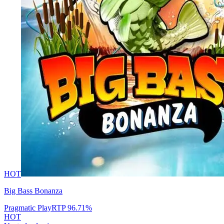
HOT
Big Bass Bonanza
Pragmatic Play
RTP
96.71
%
HOT