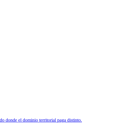
do donde el dominio territorial paga distinto.