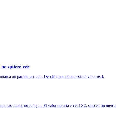
 no quiere ver
puntan a un partido cerrado. Desciframos dónde está el valor real.
que las cuotas no reflejan. El valor no está en el 1X2, sino en un merca