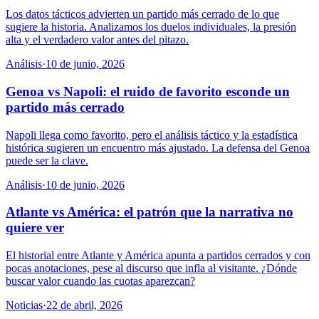
Los datos tácticos advierten un partido más cerrado de lo que
sugiere la historia. Analizamos los duelos individuales, la presión
alta y el verdadero valor antes del pitazo.
Análisis
·
10 de junio, 2026
Genoa vs Napoli: el ruido de favorito esconde un
partido más cerrado
Napoli llega como favorito, pero el análisis táctico y la estadística
histórica sugieren un encuentro más ajustado. La defensa del Genoa
puede ser la clave.
Análisis
·
10 de junio, 2026
Atlante vs América: el patrón que la narrativa no
quiere ver
El historial entre Atlante y América apunta a partidos cerrados y con
pocas anotaciones, pese al discurso que infla al visitante. ¿Dónde
buscar valor cuando las cuotas aparezcan?
Noticias
·
22 de abril, 2026