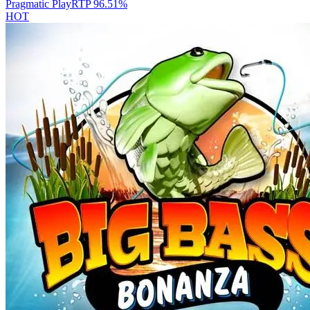
Pragmatic Play
RTP
96.51
%
HOT