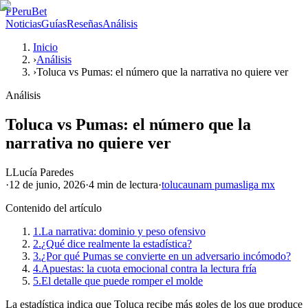
P
PeruBet
Noticias
Guías
Reseñas
Análisis
Inicio
›
Análisis
›
Toluca vs Pumas: el número que la narrativa no quiere ver
Análisis
Toluca vs Pumas: el número que la
narrativa no quiere ver
L
Lucía Paredes
·
12 de junio, 2026
·
4 min
de lectura
·
toluca
unam pumas
liga mx
Contenido del artículo
1.
La narrativa: dominio y peso ofensivo
2.
¿Qué dice realmente la estadística?
3.
¿Por qué Pumas se convierte en un adversario incómodo?
4.
Apuestas: la cuota emocional contra la lectura fría
5.
El detalle que puede romper el molde
La estadística indica que Toluca recibe más goles de los que produce