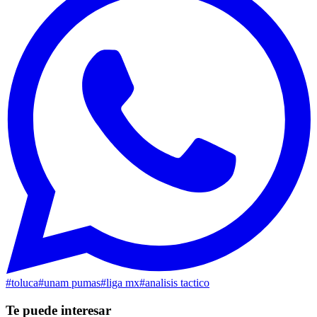
#
toluca
#
unam pumas
#
liga mx
#
analisis tactico
Te puede interesar