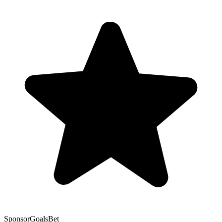
Sponsor
GoalsBet