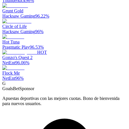
Thunderkick
96
%
Grunt Gold
Hacksaw Gaming
96.22
%
Circle of Life
Hacksaw Gaming
96
%
Hot Tuna
Pragmatic Play
96.53
%
HOT
Gonzo's Quest 2
NetEnt
96.06
%
Flock Me
NetEnt
96
%
G
GoalsBet
Sponsor
Apuestas deportivas con las mejores cuotas. Bono de bienvenida
para nuevos usuarios.