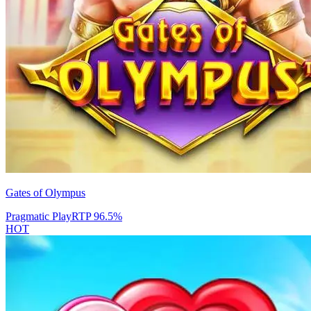
Gates of Olympus
Pragmatic Play
RTP
96.5
%
HOT