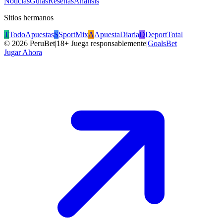
Noticias
Guías
Reseñas
Análisis
Sitios hermanos
T
TodoApuestas
S
SportMix
A
ApuestaDiaria
D
DeportTotal
©
2026
PeruBet
|
18+ Juega responsablemente
|
GoalsBet
Jugar Ahora