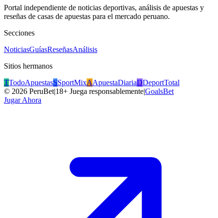
Portal independiente de noticias deportivas, análisis de apuestas y
reseñas de casas de apuestas para el mercado peruano.
Secciones
Noticias
Guías
Reseñas
Análisis
Sitios hermanos
T
TodoApuestas
S
SportMix
A
ApuestaDiaria
D
DeportTotal
©
2026
PeruBet
|
18+ Juega responsablemente
|
GoalsBet
Jugar Ahora