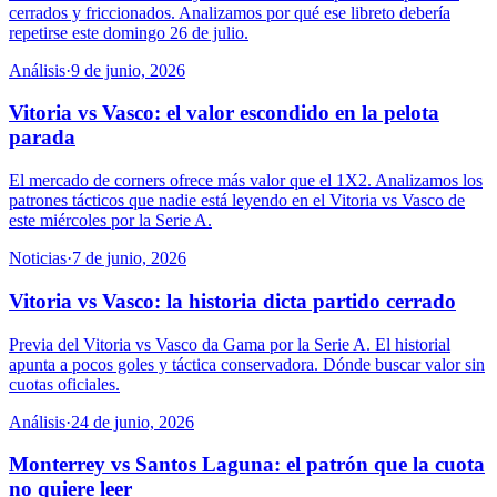
cerrados y friccionados. Analizamos por qué ese libreto debería
repetirse este domingo 26 de julio.
Análisis
·
9 de junio, 2026
Vitoria vs Vasco: el valor escondido en la pelota
parada
El mercado de corners ofrece más valor que el 1X2. Analizamos los
patrones tácticos que nadie está leyendo en el Vitoria vs Vasco de
este miércoles por la Serie A.
Noticias
·
7 de junio, 2026
Vitoria vs Vasco: la historia dicta partido cerrado
Previa del Vitoria vs Vasco da Gama por la Serie A. El historial
apunta a pocos goles y táctica conservadora. Dónde buscar valor sin
cuotas oficiales.
Análisis
·
24 de junio, 2026
Monterrey vs Santos Laguna: el patrón que la cuota
no quiere leer