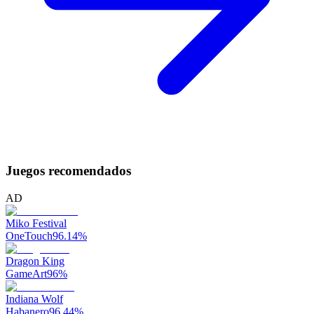
Juegos recomendados
AD
Miko Festival
OneTouch
96.14
%
Dragon King
GameArt
96
%
Indiana Wolf
Habanero
96.44
%