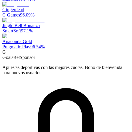
Gingerdead
G Games
96.09
%
Jingle Bell Bonanza
SmartSoft
97.1
%
Anaconda Gold
Pragmatic Play
96.54
%
G
GoalsBet
Sponsor
Apuestas deportivas con las mejores cuotas. Bono de bienvenida
para nuevos usuarios.