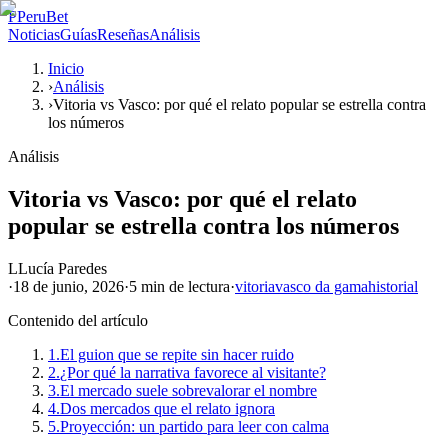
P
PeruBet
Noticias
Guías
Reseñas
Análisis
Inicio
›
Análisis
›
Vitoria vs Vasco: por qué el relato popular se estrella contra
los números
Análisis
Vitoria vs Vasco: por qué el relato
popular se estrella contra los números
L
Lucía Paredes
·
18 de junio, 2026
·
5 min
de lectura
·
vitoria
vasco da gama
historial
Contenido del artículo
1.
El guion que se repite sin hacer ruido
2.
¿Por qué la narrativa favorece al visitante?
3.
El mercado suele sobrevalorar el nombre
4.
Dos mercados que el relato ignora
5.
Proyección: un partido para leer con calma