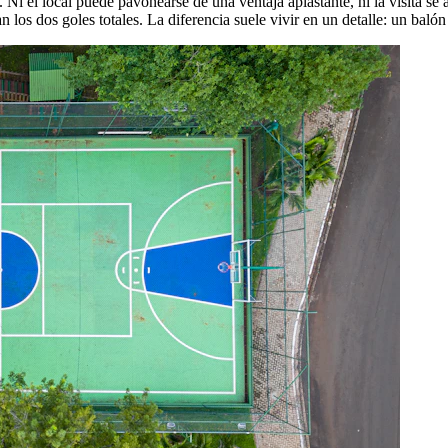
 Ni el local puede pavonearse de una ventaja aplastante, ni la visita s
 los dos goles totales. La diferencia suele vivir en un detalle: un balón