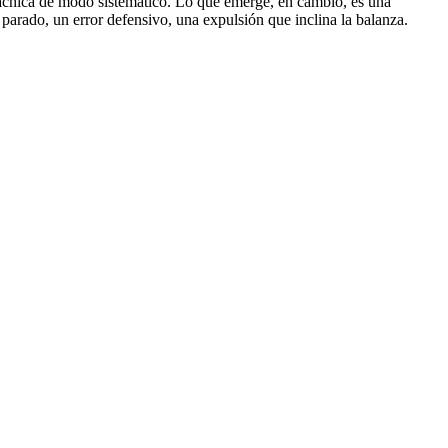
e achica de modo sistemático. Lo que emerge, en cambio, es una
 parado, un error defensivo, una expulsión que inclina la balanza.