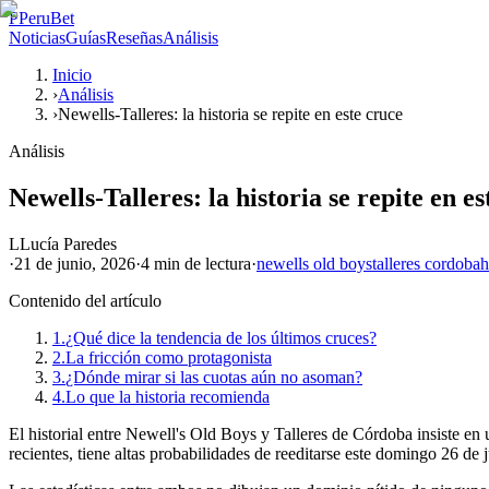
P
PeruBet
Noticias
Guías
Reseñas
Análisis
Inicio
›
Análisis
›
Newells-Talleres: la historia se repite en este cruce
Análisis
Newells-Talleres: la historia se repite en es
L
Lucía Paredes
·
21 de junio, 2026
·
4 min
de lectura
·
newells old boys
talleres cordoba
h
Contenido del artículo
1.
¿Qué dice la tendencia de los últimos cruces?
2.
La fricción como protagonista
3.
¿Dónde mirar si las cuotas aún no asoman?
4.
Lo que la historia recomienda
El historial entre Newell's Old Boys y Talleres de Córdoba insiste en 
recientes, tiene altas probabilidades de reeditarse este domingo 26 de 