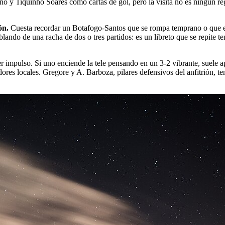
no y Tiquinho Soares como cartas de gol, pero la visita no es ningún 
ón.
Cuesta recordar un Botafogo-Santos que se rompa temprano o que en
ndo de una racha de dos o tres partidos: es un libreto que se repite t
r impulso. Si uno enciende la tele pensando en un 3-2 vibrante, suele a
res locales. Gregore y A. Barboza, pilares defensivos del anfitrión, ten