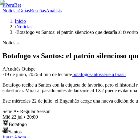
P
PeruBet
Noticias
Guías
Reseñas
Análisis
Inicio
›
Noticias
›
Botafogo vs Santos: el patrón silencioso que desafía al favorito
Noticias
Botafogo vs Santos: el patrón silencioso que
A
Andrés Quispe
·
19 de junio, 2026
·
4 min
de lectura
·
botafogo
santos
serie a brasil
Botafogo recibe a Santos con la etiqueta de favorito, pero el historial
subestimar. Mirar al pasado antes de lanzarse al 1X2 puede evitar un
Este miércoles 22 de julio, el Engenhão acoge una nueva edición de u
Serie A
•
Regular Season
Mié 22 jul
•
20:00
Botafogo
Santos
Jugar Ahora