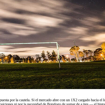
uesta por la cautela. Si el mercado abre con un 1X2 cargado hacia el loca
posiciones ni por la necesidad de Botafogo de sumar de a tres — el histor