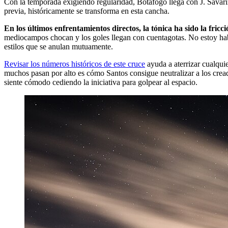
Con la temporada exigiendo regularidad, Botafogo llega con J. Savari
previa, históricamente se transforma en esta cancha.
En los últimos enfrentamientos directos, la tónica ha sido la fricci
mediocampos chocan y los goles llegan con cuentagotas. No estoy habla
estilos que se anulan mutuamente.
Revisar los números históricos de este cruce
ayuda a aterrizar cualquie
muchos pasan por alto es cómo Santos consigue neutralizar a los creado
siente cómodo cediendo la iniciativa para golpear al espacio.