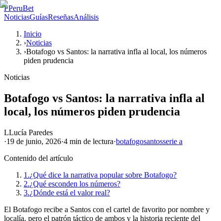
P
PeruBet
Noticias
Guías
Reseñas
Análisis
Inicio
›
Noticias
›
Botafogo vs Santos: la narrativa infla al local, los números
piden prudencia
Noticias
Botafogo vs Santos: la narrativa infla al
local, los números piden prudencia
L
Lucía Paredes
·
19 de junio, 2026
·
4 min
de lectura
·
botafogo
santos
serie a
Contenido del artículo
1.
¿Qué dice la narrativa popular sobre Botafogo?
2.
¿Qué esconden los números?
3.
¿Dónde está el valor real?
El Botafogo recibe a Santos con el cartel de favorito por nombre y
localía, pero el patrón táctico de ambos y la historia reciente del