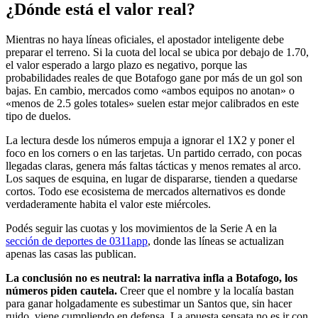
¿Dónde está el valor real?
Mientras no haya líneas oficiales, el apostador inteligente debe
preparar el terreno. Si la cuota del local se ubica por debajo de 1.70,
el valor esperado a largo plazo es negativo, porque las
probabilidades reales de que Botafogo gane por más de un gol son
bajas. En cambio, mercados como «ambos equipos no anotan» o
«menos de 2.5 goles totales» suelen estar mejor calibrados en este
tipo de duelos.
La lectura desde los números empuja a ignorar el 1X2 y poner el
foco en los corners o en las tarjetas. Un partido cerrado, con pocas
llegadas claras, genera más faltas tácticas y menos remates al arco.
Los saques de esquina, en lugar de dispararse, tienden a quedarse
cortos. Todo ese ecosistema de mercados alternativos es donde
verdaderamente habita el valor este miércoles.
Podés seguir las cuotas y los movimientos de la Serie A en la
sección de deportes de 0311app
, donde las líneas se actualizan
apenas las casas las publican.
La conclusión no es neutral: la narrativa infla a Botafogo, los
números piden cautela.
Creer que el nombre y la localía bastan
para ganar holgadamente es subestimar un Santos que, sin hacer
ruido, viene cumpliendo en defensa. La apuesta sensata no es ir con