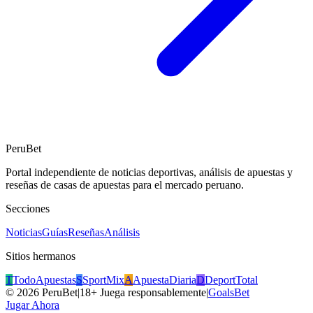
PeruBet
Portal independiente de noticias deportivas, análisis de apuestas y
reseñas de casas de apuestas para el mercado peruano.
Secciones
Noticias
Guías
Reseñas
Análisis
Sitios hermanos
T
TodoApuestas
S
SportMix
A
ApuestaDiaria
D
DeportTotal
©
2026
PeruBet
|
18+ Juega responsablemente
|
GoalsBet
Jugar Ahora