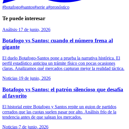
#
botafogo
#
santos
#
serie a
#
pronóstico
Te puede interesar
Análisis
·
17 de junio, 2026
Botafogo vs Santos: cuando el número frena al
gigante
El duelo Botafogo-Santos pone a prueba la narrativa histórica. El
perfil estadístico anticipa un trámite físico con pocas ocasiones
claras. Analizamos qué mercados capturan mejor la realidad táctica.
Noticias
·
19 de junio, 2026
Botafogo vs Santos: el patrón silencioso que desafía
al favorito
El historial entre Botafogo y Santos repite un guion de partidos
cerrados que las cuotas suelen pasar por alto. Análisis frío de la
tendencia antes de que salgan los mercados.
Noticias
·
7 de junio, 2026