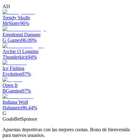
AD
Trendy Skulls
MrSlotty
96
%
Emotional Damage
G Games
96.09
%
Archie O Loggins
Thunderkick
94
%
Ice Fishing
Evolution
97
%
Open It
BGaming
97
%
Indiana Wolf
Habanero
96.44
%
G
GoalsBet
Sponsor
Apuestas deportivas con las mejores cuotas. Bono de bienvenida
para nuevos usuarios.