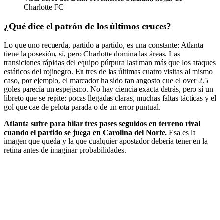
Charlotte FC
¿Qué dice el patrón de los últimos cruces?
Lo que uno recuerda, partido a partido, es una constante: Atlanta
tiene la posesión, sí, pero Charlotte domina las áreas. Las
transiciones rápidas del equipo púrpura lastiman más que los ataques
estáticos del rojinegro. En tres de las últimas cuatro visitas al mismo
caso, por ejemplo, el marcador ha sido tan angosto que el over 2.5
goles parecía un espejismo. No hay ciencia exacta detrás, pero sí un
libreto que se repite: pocas llegadas claras, muchas faltas tácticas y el
gol que cae de pelota parada o de un error puntual.
Atlanta sufre para hilar tres pases seguidos en terreno rival
cuando el partido se juega en Carolina del Norte.
Esa es la
imagen que queda y la que cualquier apostador debería tener en la
retina antes de imaginar probabilidades.