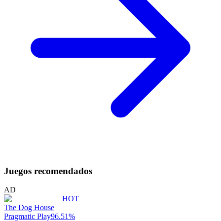
Juegos recomendados
AD
HOT
The Dog House
Pragmatic Play
96.51
%