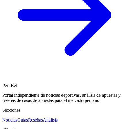
PeruBet
Portal independiente de noticias deportivas, análisis de apuestas y
reseñas de casas de apuestas para el mercado peruano.
Secciones
Noticias
Guías
Reseñas
Análisis