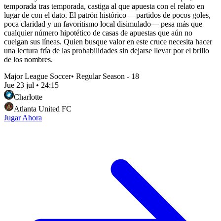
temporada tras temporada, castiga al que apuesta con el relato en
lugar de con el dato. El patrón histórico —partidos de pocos goles,
poca claridad y un favoritismo local disimulado— pesa más que
cualquier número hipotético de casas de apuestas que aún no
cuelgan sus líneas. Quien busque valor en este cruce necesita hacer
una lectura fría de las probabilidades sin dejarse llevar por el brillo
de los nombres.
Major League Soccer
•
Regular Season - 18
Jue 23 jul
•
24:15
Charlotte
Atlanta United FC
Jugar Ahora