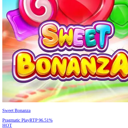
Sweet Bonanza
Pragmatic Play
RTP
96.51
%
HOT