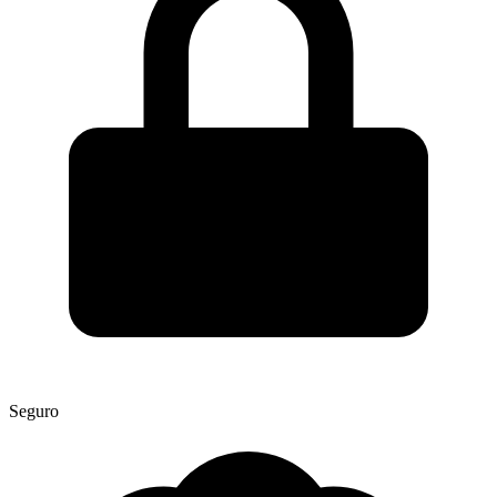
Seguro