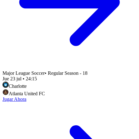
Major League Soccer
•
Regular Season - 18
Jue 23 jul
•
24:15
Charlotte
Atlanta United FC
Jugar Ahora