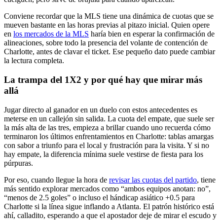
Conviene recordar que la MLS tiene una dinámica de cuotas que se
mueven bastante en las horas previas al pitazo inicial. Quien opere
en
los mercados de la MLS
haría bien en esperar la confirmación de
alineaciones, sobre todo la presencia del volante de contención de
Charlotte, antes de clavar el ticket. Ese pequeño dato puede cambiar
la lectura completa.
La trampa del 1X2 y por qué hay que mirar más
allá
Jugar directo al ganador en un duelo con estos antecedentes es
meterse en un callejón sin salida. La cuota del empate, que suele ser
la más alta de las tres, empieza a brillar cuando uno recuerda cómo
terminaron los últimos enfrentamientos en Charlotte: tablas amargas
con sabor a triunfo para el local y frustración para la visita. Y si no
hay empate, la diferencia mínima suele vestirse de fiesta para los
púrpuras.
Por eso, cuando llegue la hora de
revisar las cuotas del partido
, tiene
más sentido explorar mercados como “ambos equipos anotan: no”,
“menos de 2.5 goles” o incluso el hándicap asiático +0.5 para
Charlotte si la línea sigue inflando a Atlanta. El patrón histórico está
ahí, calladito, esperando a que el apostador deje de mirar el escudo y