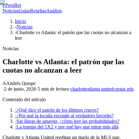
P
PeruBet
Noticias
Guías
Reseñas
Análisis
Inicio
›
Noticias
›
Charlotte vs Atlanta: el patrón que las cuotas no alcanzan a
leer
Noticias
Charlotte vs Atlanta: el patrón que las
cuotas no alcanzan a leer
A
Andrés Quispe
·
2 de junio, 2026
·
5 min
de lectura
·
charlotte
atlanta united
cuotas mls
Contenido del artículo
·
¿Qué dice el patrón de los últimos cruces?
·
¿Por qué la localía esconde al verdadero favorito?
·
Sin líneas de apuesta, ¿cómo leer las probabilidades?
·
La trampa del 1X2 y por qué hay que mirar más allá
Charlotte y Atlanta United reeditan un duelo de la MLS que,