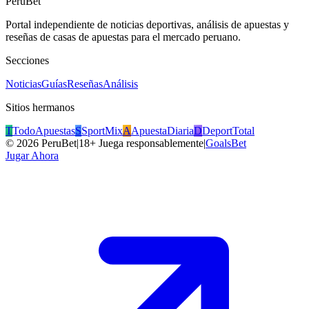
PeruBet
Portal independiente de noticias deportivas, análisis de apuestas y
reseñas de casas de apuestas para el mercado peruano.
Secciones
Noticias
Guías
Reseñas
Análisis
Sitios hermanos
T
TodoApuestas
S
SportMix
A
ApuestaDiaria
D
DeportTotal
©
2026
PeruBet
|
18+ Juega responsablemente
|
GoalsBet
Jugar Ahora