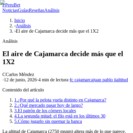
P
PeruBet
Noticias
Guías
Reseñas
Análisis
Inicio
›
Análisis
›
El aire de Cajamarca decide más que el 1X2
Análisis
El aire de Cajamarca decide más que el
1X2
C
Carlos Méndez
·
12 de junio, 2026
·
4 min
de lectura
·
fc cajamarca
juan pablo ii
altitud
Contenido del artículo
1.
¿Por qué la pelota vuela distinto en Cajamarca?
2.
¿Qué mercado pasar hoy de largo?
3.
El patrón de los córners locales
4.
La segunda mitad: el filo está en los últimos 30
5.
Cómo jugarlo sin quemar la banca
La altitud de Cajamarca (2750 msnm) altera más de lo que parece.