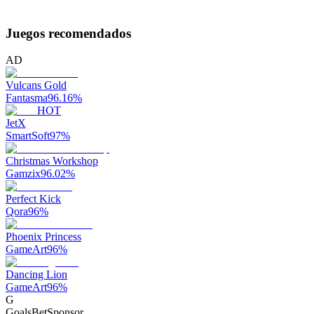
Juegos recomendados
AD
Vulcans Gold
Fantasma
96.16
%
HOT
JetX
SmartSoft
97
%
Christmas Workshop
Gamzix
96.02
%
Perfect Kick
Qora
96
%
Phoenix Princess
GameArt
96
%
Dancing Lion
GameArt
96
%
G
GoalsBet
Sponsor