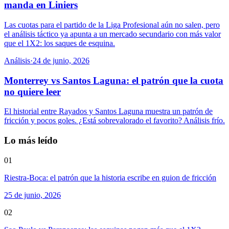
manda en Liniers
Las cuotas para el partido de la Liga Profesional aún no salen, pero
el análisis táctico ya apunta a un mercado secundario con más valor
que el 1X2: los saques de esquina.
Análisis
·
24 de junio, 2026
Monterrey vs Santos Laguna: el patrón que la cuota
no quiere leer
El historial entre Rayados y Santos Laguna muestra un patrón de
fricción y pocos goles. ¿Está sobrevalorado el favorito? Análisis frío.
Lo más leído
01
Riestra-Boca: el patrón que la historia escribe en guion de fricción
25 de junio, 2026
02