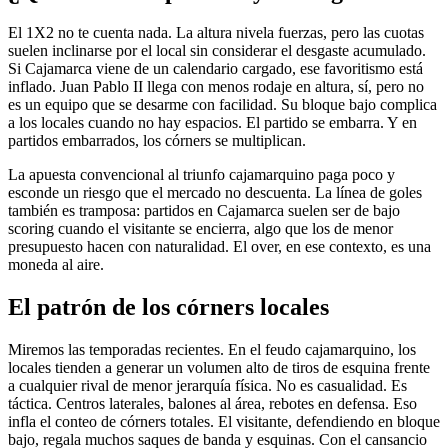
El 1X2 no te cuenta nada. La altura nivela fuerzas, pero las cuotas
suelen inclinarse por el local sin considerar el desgaste acumulado.
Si Cajamarca viene de un calendario cargado, ese favoritismo está
inflado. Juan Pablo II llega con menos rodaje en altura, sí, pero no
es un equipo que se desarme con facilidad. Su bloque bajo complica
a los locales cuando no hay espacios. El partido se embarra. Y en
partidos embarrados, los córners se multiplican.
La apuesta convencional al triunfo cajamarquino paga poco y
esconde un riesgo que el mercado no descuenta. La línea de goles
también es tramposa: partidos en Cajamarca suelen ser de bajo
scoring cuando el visitante se encierra, algo que los de menor
presupuesto hacen con naturalidad. El over, en ese contexto, es una
moneda al aire.
El patrón de los córners locales
Miremos las temporadas recientes. En el feudo cajamarquino, los
locales tienden a generar un volumen alto de tiros de esquina frente
a cualquier rival de menor jerarquía física. No es casualidad. Es
táctica. Centros laterales, balones al área, rebotes en defensa. Eso
infla el conteo de córners totales. El visitante, defendiendo en bloque
bajo, regala muchos saques de banda y esquinas. Con el cansancio