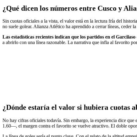
¿Qué dicen los números entre Cusco y Alia
Sin cuotas oficiales a la vista, el valor está en la lectura fría del hi
no suele golear. Alianza Atlético ha aprendido a cerrar líneas, ceder 
Las estadísticas recientes indican que los partidos en el Garcila
a abrirlo con una línea razonable. La narrativa que infla al favorito po
¿Dónde estaría el valor si hubiera cuotas a
No hay cifras oficiales todavía. Sin embargo, la experiencia dice que
1.60—, el margen contra el favorito se vuelve atractivo. El doble opo
La línea de goles sería el punto clave. Con el relato de la altitud emp