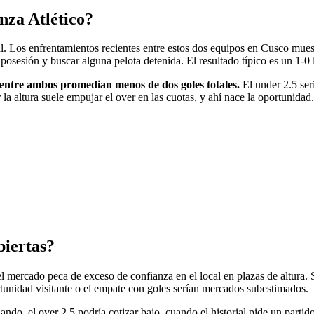
nza Atlético?
storial. Los enfrentamientos recientes entre estos dos equipos en Cusco m
la posesión y buscar alguna pelota detenida. El resultado típico es un 1-
so entre ambos promedian menos de dos goles totales.
El under 2.5 serí
r la altura suele empujar el over en las cuotas, y ahí nace la oportunidad.
biertas?
 el mercado peca de exceso de confianza en el local en plazas de altur
rtunidad visitante o el empate con goles serían mercados subestimados.
ujando, el over 2.5 podría cotizar bajo, cuando el historial pide un part