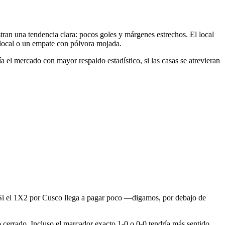
uestran una tendencia clara: pocos goles y márgenes estrechos. El local
0 local o un empate con pólvora mojada.
a el mercado con mayor respaldo estadístico, si las casas se atrevieran
a. Si el 1X2 por Cusco llega a pagar poco —digamos, por debajo de
ido cerrado. Incluso el marcador exacto 1-0 o 0-0 tendría más sentido