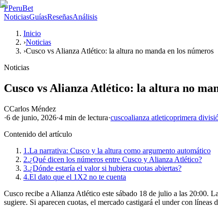
P
PeruBet
Noticias
Guías
Reseñas
Análisis
Inicio
›
Noticias
›
Cusco vs Alianza Atlético: la altura no manda en los números
Noticias
Cusco vs Alianza Atlético: la altura no ma
C
Carlos Méndez
·
6 de junio, 2026
·
4 min
de lectura
·
cusco
alianza atletico
primera divisi
Contenido del artículo
1.
La narrativa: Cusco y la altura como argumento automático
2.
¿Qué dicen los números entre Cusco y Alianza Atlético?
3.
¿Dónde estaría el valor si hubiera cuotas abiertas?
4.
El dato que el 1X2 no te cuenta
Cusco recibe a Alianza Atlético este sábado 18 de julio a las 20:00. L
sugiere. Si aparecen cuotas, el mercado castigará el under con líneas 