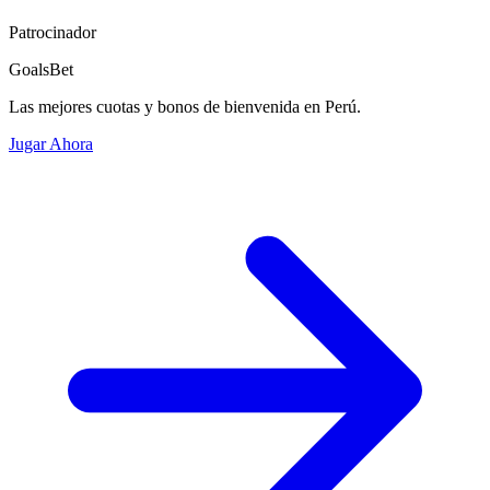
Patrocinador
GoalsBet
Las mejores cuotas y bonos de bienvenida en Perú.
Jugar Ahora