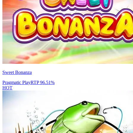
Sweet Bonanza
Pragmatic Play
RTP
96.51
%
HOT