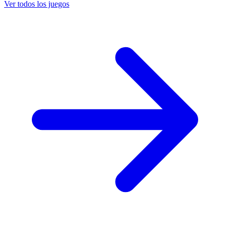
Ver todos los juegos