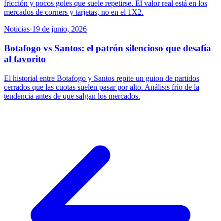
fricción y pocos goles que suele repetirse. El valor real está en los
mercados de corners y tarjetas, no en el 1X2.
Noticias
·
19 de junio, 2026
Botafogo vs Santos: el patrón silencioso que desafía
al favorito
El historial entre Botafogo y Santos repite un guion de partidos
cerrados que las cuotas suelen pasar por alto. Análisis frío de la
tendencia antes de que salgan los mercados.