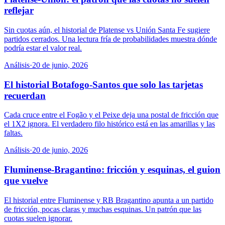
reflejar
Sin cuotas aún, el historial de Platense vs Unión Santa Fe sugiere
partidos cerrados. Una lectura fría de probabilidades muestra dónde
podría estar el valor real.
Análisis
·
20 de junio, 2026
El historial Botafogo-Santos que solo las tarjetas
recuerdan
Cada cruce entre el Fogão y el Peixe deja una postal de fricción que
el 1X2 ignora. El verdadero filo histórico está en las amarillas y las
faltas.
Análisis
·
20 de junio, 2026
Fluminense-Bragantino: fricción y esquinas, el guion
que vuelve
El historial entre Fluminense y RB Bragantino apunta a un partido
de fricción, pocas claras y muchas esquinas. Un patrón que las
cuotas suelen ignorar.