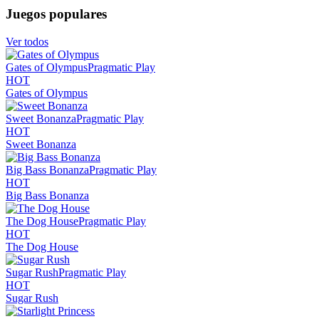
Juegos populares
Ver todos
Gates of Olympus
Pragmatic Play
HOT
Gates of Olympus
Sweet Bonanza
Pragmatic Play
HOT
Sweet Bonanza
Big Bass Bonanza
Pragmatic Play
HOT
Big Bass Bonanza
The Dog House
Pragmatic Play
HOT
The Dog House
Sugar Rush
Pragmatic Play
HOT
Sugar Rush