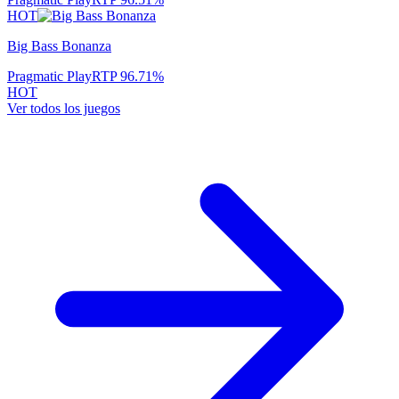
HOT
Big Bass Bonanza
Pragmatic Play
RTP
96.71
%
HOT
Ver todos los juegos