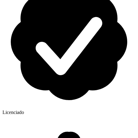
Licenciado